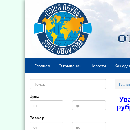
Главная
О компании
Новости
Как сде
Глав
Цена
Ув
руб
Размер