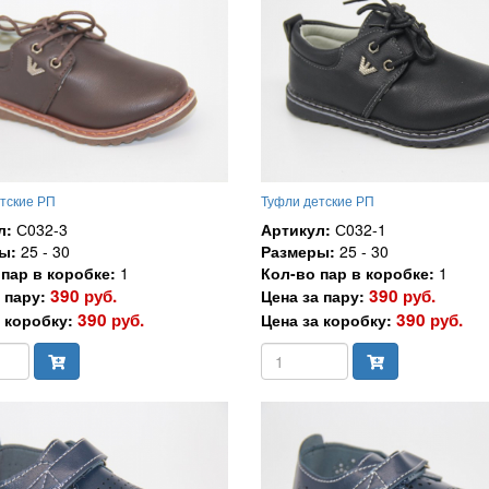
тские РП
Туфли детские РП
л:
С032-3
Артикул:
С032-1
ы:
25 - 30
Размеры:
25 - 30
пар в коробке:
1
Кол-во пар в коробке:
1
390 руб.
390 руб.
 пару:
Цена за пару:
390 руб.
390 руб.
 коробку:
Цена за коробку: