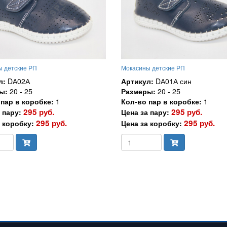
 детские РП
Мокасины детские РП
л:
DА02А
Артикул:
DА01А син
ы:
20 - 25
Размеры:
20 - 25
пар в коробке:
1
Кол-во пар в коробке:
1
295 руб.
295 руб.
 пару:
Цена за пару:
295 руб.
295 руб.
 коробку:
Цена за коробку: