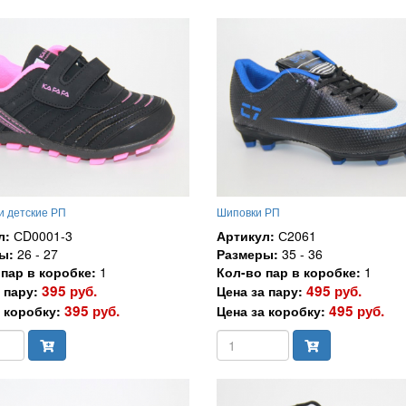
и детские РП
Шиповки РП
л:
СD0001-3
Артикул:
С2061
ы:
26 - 27
Размеры:
35 - 36
пар в коробке:
1
Кол-во пар в коробке:
1
395 руб.
495 руб.
 пару:
Цена за пару:
395 руб.
495 руб.
 коробку:
Цена за коробку: