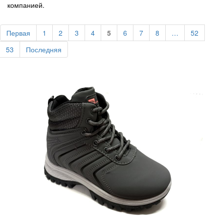
компанией.
Первая
1
2
3
4
5
6
7
8
…
52
53
Последняя