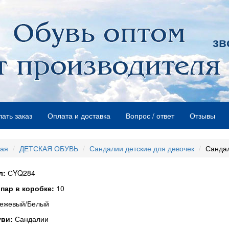
зв
лать заказ
Оплата и доставка
Вопрос / ответ
Отзывы
ная
ДЕТСКАЯ ОБУВЬ
Сандалии детские для девочек
Сандал
л:
СYQ284
пар в коробке:
10
ежевый/Белый
уви:
Сандалии