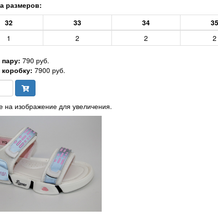
а размеров:
32
33
34
3
1
2
2
2
 пару:
790 руб.
 коробку:
7900 руб.
 на изображение для увеличения.