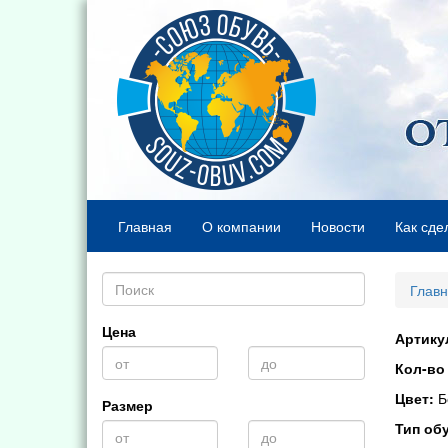
Главная
О компании
Новости
Как сде
Глав
Цена
Артику
Кол-во 
Цвет:
Б
Размер
Тип об