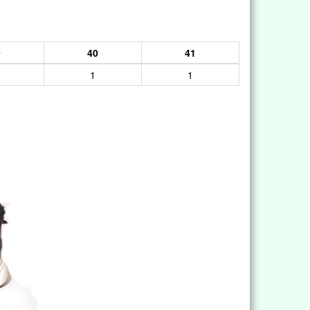
9
40
41
1
1