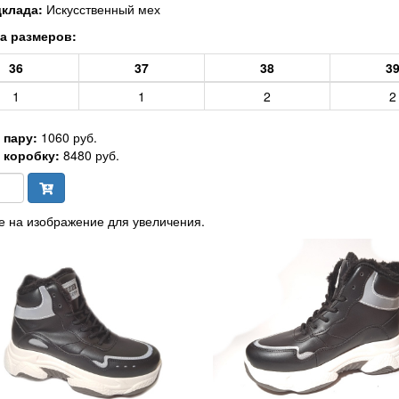
дклада:
Искусственный мех
а размеров:
36
37
38
3
1
1
2
2
 пару:
1060 руб.
 коробку:
8480 руб.
 на изображение для увеличения.