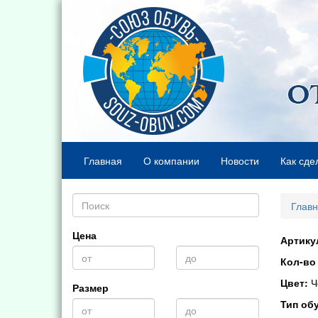
Главная
О компании
Новости
Как сде
Глав
Цена
Артику
Кол-во 
Цвет:
Ч
Размер
Тип об