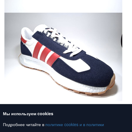
Мы используем cookies
Союз обувь, обувь оптом
Подробнее читайте в
политике cookies и в
политики