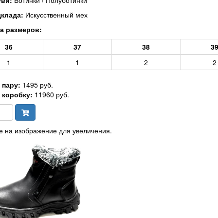
уви:
Ботинки / Полуботинки
дклада:
Искусственный мех
а размеров:
36
37
38
3
1
1
2
2
 пару:
1495 руб.
 коробку:
11960 руб.
 на изображение для увеличения.