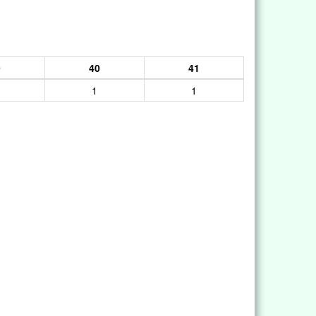
9
40
41
1
1