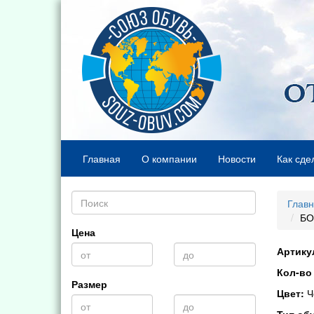
Главная
О компании
Новости
Как сде
Глав
БО
Цена
Артику
Кол-во 
Размер
Цвет:
Ч